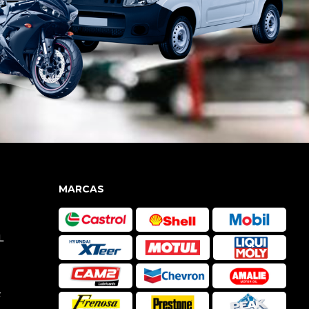
MARCAS
L
F