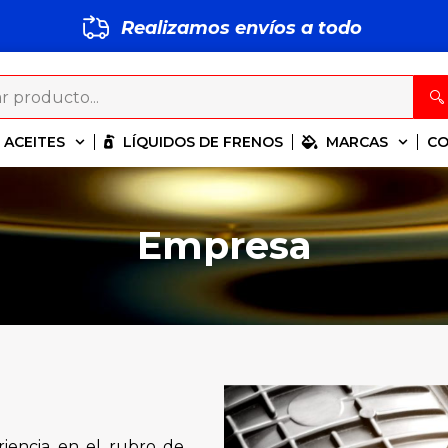
Realizamos envíos a todo
S
M
P
ACEITES
LÍQUIDOS DE FRENOS
MARCAS
C
Empresa
iencia en el rubro de