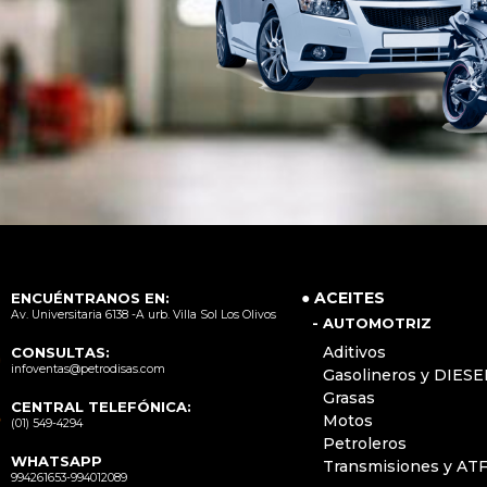
● ACEITES
ENCUÉNTRANOS EN:
Av. Universitaria 6138 -A urb. Villa Sol Los Olivos
- AUTOMOTRIZ
Aditivos
CONSULTAS:
infoventas@petrodisas.com
Gasolineros y DIESE
Grasas
CENTRAL TELEFÓNICA:
Motos
(01) 549-4294
Petroleros
WHATSAPP
Transmisiones y AT
994261653-994012089