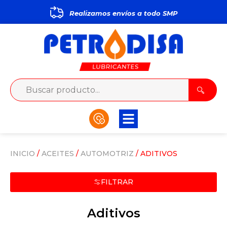
Realizamos envíos a todo
S
M
P
INICIO
/
ACEITES
/
AUTOMOTRIZ
/ ADITIVOS
FILTRAR
Aditivos