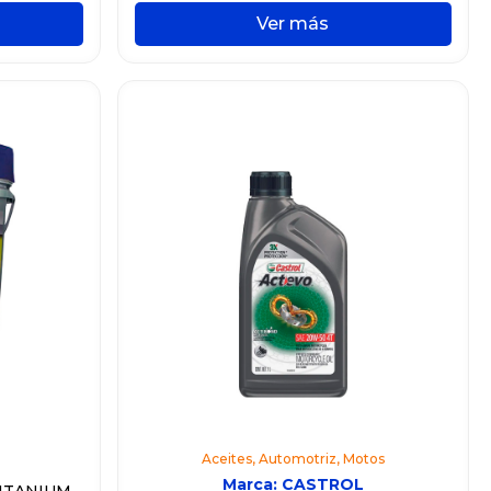
Ver más
Aceites
,
Automotriz
,
Motos
Marca:
CASTROL
ITANIUM