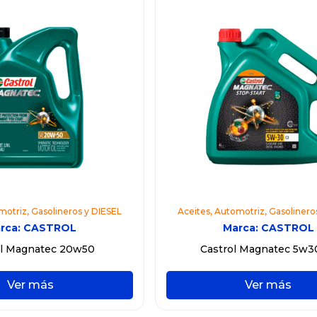
motriz
,
Gasolineros y DIESEL
Aceites
,
Automotriz
,
Gasolinero
rca:
CASTROL
Marca:
CASTROL
ol Magnatec 20w50
Castrol Magnatec 5w3
Ver más
Ver más