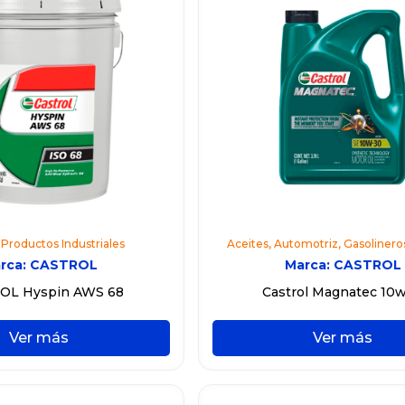
,
Productos Industriales
Aceites
,
Automotriz
,
Gasolinero
rca:
CASTROL
Marca:
CASTROL
OL Hyspin AWS 68
Castrol Magnatec 10
Ver más
Ver más