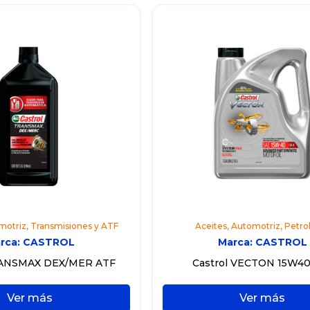
motriz
,
Transmisiones y ATF
Aceites
,
Automotriz
,
Petro
rca:
CASTROL
Marca:
CASTROL
RANSMAX DEX/MER ATF
Castrol VECTON 15W40
Ver más
Ver más