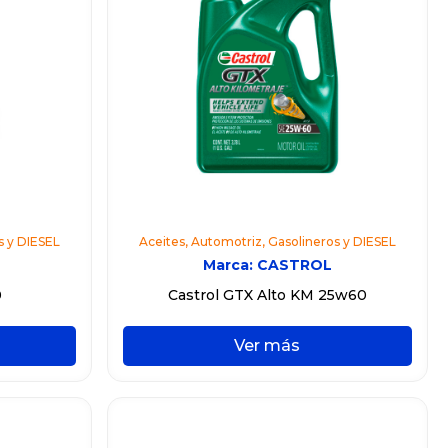
s y DIESEL
Aceites
,
Automotriz
,
Gasolineros y DIESEL
Marca:
CASTROL
0
Castrol GTX Alto KM 25w60
Ver más