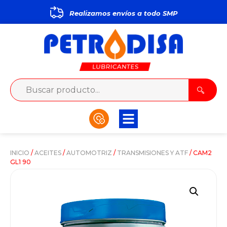
Realizamos envíos a todo
S
M
P
INICIO
/
ACEITES
/
AUTOMOTRIZ
/
TRANSMISIONES Y ATF
/ CAM2
GL1 90