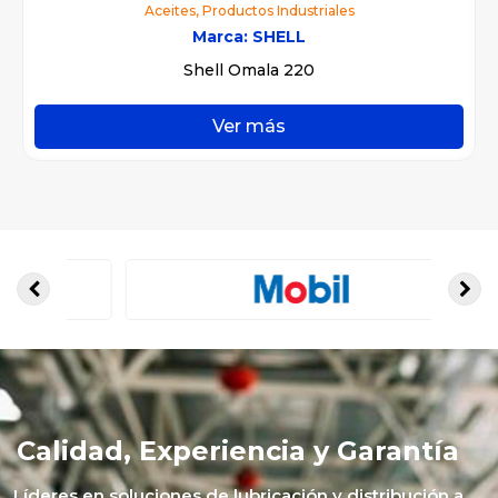
Aceites
,
Productos Industriales
Marca:
SHELL
Shell Omala 220
Ver más
Calidad, Experiencia y Garantía
Líderes en soluciones de lubricación y distribución a