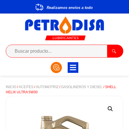
Realizamos envíos a todo
C
o
INICIO
/
ACEITES
/
AUTOMOTRIZ
/
GASOLINEROS Y DIESEL
/ SHELL
HELIX ULTRA 5W30