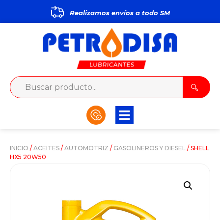
Realizamos envíos a todo
S
M
P
INICIO
/
ACEITES
/
AUTOMOTRIZ
/
GASOLINEROS Y DIESEL
/ SHELL
HX5 20W50